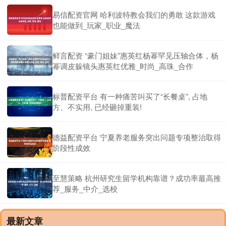
易信配资官网 哈利波特教会我们的勇敢 这款游戏
也能做到_玩家_职业_魔法
鲜言配资 “豪门姐妹”惠英红杨幂罕见压轴合体，杨
幂调皮躲镜头惠英红优雅_时尚_高珠_合作
标普配资平台 有一种痛苦叫买了“长餐桌”, 占地
方、不实用, 已经砸掉重装!
德益配资平台 宁夏养老服务突出问题专项整治取得
阶段性成效
至慧策略 杭州研究生留学机构靠谱？成功率最高推
荐_服务_中介_选校
最新文章