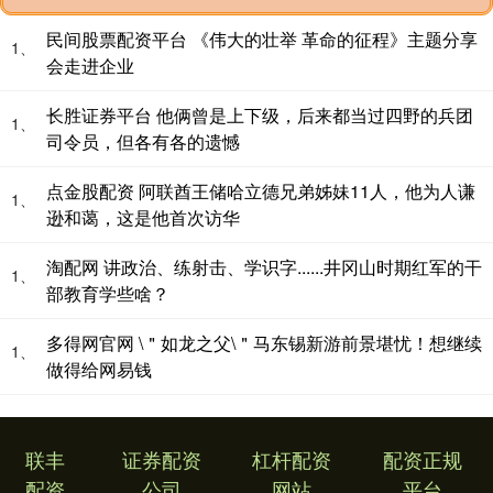
民间股票配资平台 《伟大的壮举 革命的征程》主题分享
1、
会走进企业
长胜证券平台 他俩曾是上下级，后来都当过四野的兵团
1、
司令员，但各有各的遗憾
点金股配资 阿联酋王储哈立德兄弟姊妹11人，他为人谦
1、
逊和蔼，这是他首次访华
淘配网 讲政治、练射击、学识字......井冈山时期红军的干
1、
部教育学些啥？
多得网官网 \＂如龙之父\＂马东锡新游前景堪忧！想继续
1、
做得给网易钱
联丰
证券配资
杠杆配资
配资正规
配资
公司
网站
平台