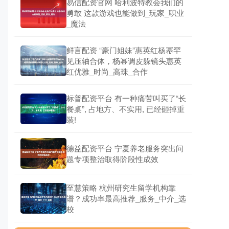
易信配资官网 哈利波特教会我们的
勇敢 这款游戏也能做到_玩家_职业
_魔法
鲜言配资 “豪门姐妹”惠英红杨幂罕
见压轴合体，杨幂调皮躲镜头惠英
红优雅_时尚_高珠_合作
标普配资平台 有一种痛苦叫买了“长
餐桌”, 占地方、不实用, 已经砸掉重
装!
德益配资平台 宁夏养老服务突出问
题专项整治取得阶段性成效
至慧策略 杭州研究生留学机构靠
谱？成功率最高推荐_服务_中介_选
校