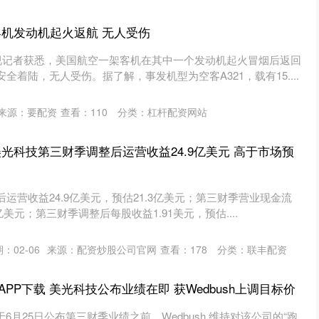
客机发动机起火返航 无人受伤
央视记者获悉，美国航空一架客机在其中一个发动机起火冒烟后返回
全着陆，无人受伤。据了解，事发机型为空客A321，载有15....
来源：要配资
查看：
110
分类：
杠杆配资网站
光科技第三财季调整后运营收益24.9亿美元 高于市场预
运营收益24.9亿美元，预估21.3亿美元；第三财季营业现金流
8亿美元；第三财季调整后每股收益1.91美元，预估....
：02-06
来源：配资炒股公司官网
查看：
178
分类：
联丰配资
PP下载 美光科技公布业绩在即 获Wedbush上调目标价
将于6月25日公布第三财季业绩之前，Wedbush 维持对该公司的“跑