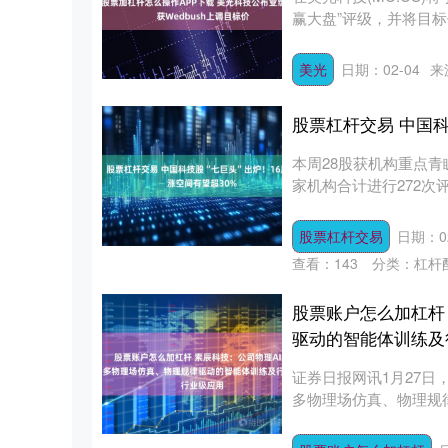
赢大盘”评级，并将目标价格
美光
日期：02-04
来
股票杠杆交易 中国科
本周28股获机构重点青睐
家机构合计进行272次评
股票杠杆交易
日期：02
查看：
143
分类：
杠杆
股票账户怎么加杠杆
驱动的智能体训练及
证券日报网讯1月27日
多物理场仿真、物理规
能、....