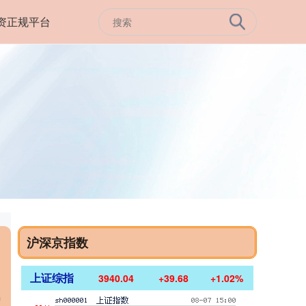
资正规平台
沪深京指数
上证综指
3940.04
+39.68
+1.02%
的
增