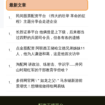
最新文章
民间股票配资平台 《伟大的壮举 革命的征
1、
程》主题分享会走进企业
长胜证券平台 他俩曾是上下级，后来都当
1、
过四野的兵团司令员，但各有各的遗憾
点金股配资 阿联酋王储哈立德兄弟姊妹11
1、
人，他为人谦逊和蔼，这是他首次访华
淘配网 讲政治、练射击、学识字......井冈
1、
山时期红军的干部教育学些啥？
多得网官网 \＂如龙之父\＂马东锡新游前
1、
景堪忧！想继续做得给网易钱