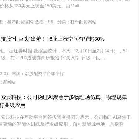
从130美元上调至150美元。由Matt....
源：楠希配资官网
查看：
98
分类：
杠杆配资网站
技股“七巨头”出炉！16股上涨空间有望超30%
。 据证券时报·数据宝统计，本周（2月10日至2月14日），51
级，共计204股被券商研报给予“买入型”评级（包....
-03
来源：炒股配资平台哪个好
配资网站
 索辰科技：公司物理AI聚焦于多物理场仿真、物理规律
行业级应用
，索辰科技在互动平台回答投资者提问时表示，公司物理AI聚焦于
律驱动的智能体训练及行业级应用，面向新能源电池、具身智