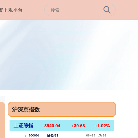
资正规平台
沪深京指数
上证综指
3940.04
+39.68
+1.02%
的
增