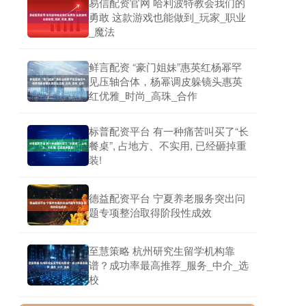
易信配资官网 哈利波特教会我们的
勇敢 这款游戏也能做到_玩家_职业
_魔法
鲜言配资 “豪门姐妹”惠英红杨幂罕
见压轴合体，杨幂调皮躲镜头惠英
红优雅_时尚_高珠_合作
标普配资平台 有一种痛苦叫买了“长
餐桌”, 占地方、不实用, 已经砸掉重
装!
德益配资平台 宁夏养老服务突出问
题专项整治取得阶段性成效
至慧策略 杭州研究生留学机构靠
谱？成功率最高推荐_服务_中介_选
校