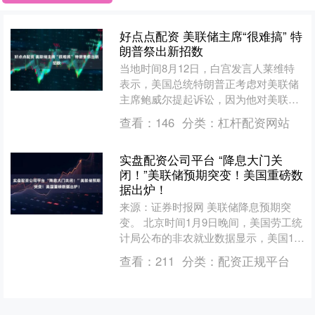
好点点配资 美联储主席“很难搞” 特
朗普祭出新招数
当地时间8月12日，白宫发言人莱维特
表示，美国总统特朗普正考虑对美联储
主席鲍威尔提起诉讼，因为他对美联储
华盛顿总部翻新工程管理不力。 特朗普
查看：
146
分类：
杠杆配资网站
当天也在社交媒体上表....
实盘配资公司平台 “降息大门关
闭！”美联储预期突变！美国重磅数
据出炉！
来源：证券时报网 美联储降息预期突
变。 北京时间1月9日晚间，美国劳工统
计局公布的非农就业数据显示，美国12
月非农就业人口增长5万人，低于预期；
查看：
211
分类：
配资正规平台
美国12月失业率....