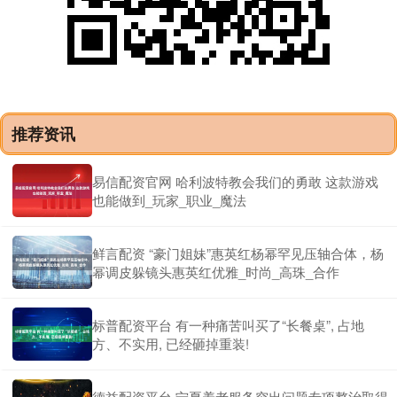
推荐资讯
易信配资官网 哈利波特教会我们的勇敢 这款游戏
也能做到_玩家_职业_魔法
鲜言配资 “豪门姐妹”惠英红杨幂罕见压轴合体，杨
幂调皮躲镜头惠英红优雅_时尚_高珠_合作
标普配资平台 有一种痛苦叫买了“长餐桌”, 占地
方、不实用, 已经砸掉重装!
德益配资平台 宁夏养老服务突出问题专项整治取得