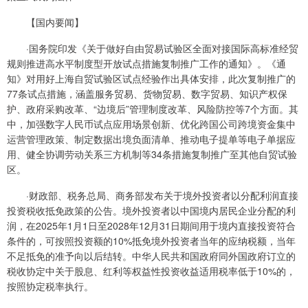
【国内要闻】
·国务院印发《关于做好自由贸易试验区全面对接国际高标准经贸
规则推进高水平制度型开放试点措施复制推广工作的通知》。《通
知》对用好上海自贸试验区试点经验作出具体安排，此次复制推广的
77条试点措施，涵盖服务贸易、货物贸易、数字贸易、知识产权保
护、政府采购改革、“边境后”管理制度改革、风险防控等7个方面。其
中，加强数字人民币试点应用场景创新、优化跨国公司跨境资金集中
运营管理政策、制定数据出境负面清单、推动电子提单等电子单据应
用、健全协调劳动关系三方机制等34条措施复制推广至其他自贸试验
区。
·财政部、税务总局、商务部发布关于境外投资者以分配利润直接
投资税收抵免政策的公告。境外投资者以中国境内居民企业分配的利
润，在2025年1月1日至2028年12月31日期间用于境内直接投资符合
条件的，可按照投资额的10%抵免境外投资者当年的应纳税额，当年
不足抵免的准予向以后结转。中华人民共和国政府同外国政府订立的
税收协定中关于股息、红利等权益性投资收益适用税率低于10%的，
按照协定税率执行。