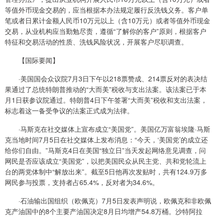
等值外币现金交易的，应当根据本办法规定履行反洗钱义务。客户单
笔或者日累计金额人民币10万元以上（含10万元）或者等值外币现金
交易，从业机构应当勤勉尽责，遵循“了解你的客户”原则，根据客户
特征和交易活动的性质、洗钱风险状况，开展客户尽职调查。
【国际要闻】
·美国国会众议院7月3日下午以218票赞成、214票反对的表决结
果通过了总统特朗普推动的“大而美”税收与支出法案。该法案已于本
月1日获参议院通过。特朗普4日下午签署“大而美”税收和支出法案，
标志着这一备受争议的法案正式成为法律。
·马斯克在社交媒体上宣布成立“美国党”。美国亿万富翁埃隆·马斯
克当地时间7月5日在社交媒体上发布消息：“今天，‘美国党’的成立还
给你们自由。”马斯克4日在美国“独立日”当天发起网络意见调查，问
网民是否应该成立“美国党”，以把美国民众从民主党、共和党轮流上
台的两党体制中“解放出来”。截至5日他再次发贴时，共有124.9万多
网民参与投票，支持者占65.4%，反对者为34.6%。
·石油输出国组织（欧佩克）7月5日发表声明说，欧佩克和非欧佩
克产油国中的8个主要产油国决定8月日均增产54.8万桶。沙特阿拉