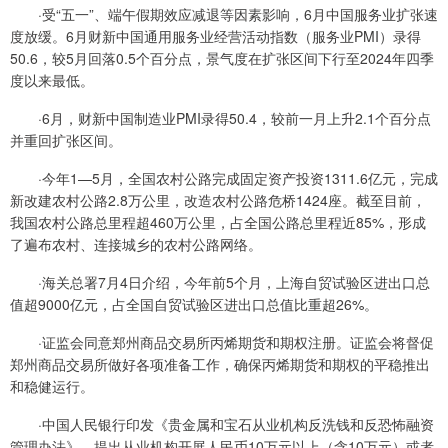
·受“五一”、端午假期效应减退等因素影响，6月中国服务业扩张速
度放缓。6月财新中国通用服务业经营活动指数（服务业PMI）录得
50.6，较5月回落0.5个百分点，景气度在扩张区间下行至2024年四季
度以来最低。
·6月，财新中国制造业PMI录得50.4，较前一月上升2.1个百分点
并重回扩张区间。
·今年1—5月，全国农村公路完成固定资产投资1311.6亿元，完成
新改建农村公路2.8万公里，改造农村公路危桥1424座。截至目前，
我国农村公路总里程超460万公里，占全国公路总里程近85%，形成
了遍布农村、连接城乡的农村公路网络。
·海关总署7月4日介绍，今年前5个月，上海自贸试验区进出口总
值超9000亿元，占全国自贸试验区进出口总值比重超26%。
·证监会同意郑州商品交易所丙烯期货和期权注册。证监会将督促
郑州商品交易所做好各项准备工作，确保丙烯期货和期权的平稳推出
和稳健运行。
·中国人民银行印发《贵金属和宝石从业机构反洗钱和反恐怖融资
管理办法》，提出从业机构开展人民币10万元以上（含10万元）或者