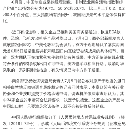
·6月份，中国制造业采购经理指数、非制造业商务活动指数和综
合PMI产出指数分别为49.7%、50.5%和50.7%，比上月上升0.2、0.2
和0.3个百分点，三大指数均有所回升，我国经济景气水平总体保持扩
张。
·近日有报道称，相关企业已接到美国商务部通知，恢复EDA软
件、乙烷、飞机发动机等产品对华出口。7月4日，商务部新闻发言人
就该情况回应称，中美伦敦经贸会谈后，双方于近期确认了落实两国
元首6月5日通话重要共识和巩固日内瓦经贸会谈成果的具体细节。目
前，双方团队正在加紧落实伦敦框架有关成果。中方正依法依规审批
符合条件的管制物项出口许可申请。美方也采取相应行动，取消对华
采取的一系列限制性措施，有关情况已向中方作了通报。
·商务部贸易救济调查局负责人7月5日就公布对原产于欧盟的进口
相关白兰地反倾销调查最终裁定答记者问时表示，本案欧盟有关行业
协会和企业按时提交了价格承诺申请。调查机关依法审查后认为，其
中34家企业的申请符合法律要求，决定予以接受。这些企业的产品向
中国出口时，只要满足承诺条件，就不会被征收反倾销税。
·中国人民银行组织修订了《人民币跨境支付系统业务规则》（银
发〔2018〕72号），形成《人民币跨境支付系统业务规则（征求意见