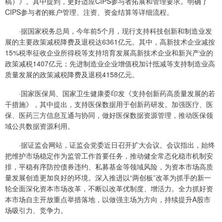
稿）》。其中提到，更好适应CIPS参与者拓展和管理要求。明确了
CIPS参与者的账户管理、注资、资金结算等详细流程。
·据国家税务总局，今年前5个月，现行支持科技创新和制造业发
展的主要政策减税降费及退税达6361亿元。其中，高新技术企业减按
15%税率征收企业所得税等支持培育发展高新技术企业和新兴产业的
政策减税1407亿元；先进制造业企业增值税加计抵减等支持制造业高
质量发展的政策减税降费及退税4158亿元。
·国家医保局、国家卫生健康委印发《支持创新药高质量发展的若
干措施》，其中提出，支持医保数据用于创新药研发。加强医疗、医
保、医药三方信息互通与协同，做好医保数据资源管理，推动医保领
域公共数据资源利用。
·据证监会网站，证监会党委近日召开扩大会议。会议指出，始终
把维护市场稳定作为监管工作首要任务，推动健全常态化稳市机制安
排，平稳有序防控债券违约、私募基金等领域风险，为资本市场高质
量发展创造更加良好的环境。深入推进以“两创板”改革为抓手的新一
轮全面深化资本市场改革，不断以改革优制度、增活力。全力抓好资
本市场自主开放重点举措落地，以做强主场为方向，持续提升A股市
场吸引力、竞争力。