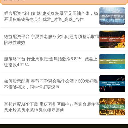
鲜言配资 “豪门姐妹”惠英红杨幂罕见压轴合体，杨
幂调皮躲镜头惠英红优雅_时尚_高珠_合作
德益配资平台 宁夏养老服务突出问题专项整治取得
阶段性成效
趣策略平台 行业周报|贵金属指数涨6.82%, 跑赢上
证指数4.71%
如何股票配资 春节同学聚会喝什么酒？300元好喝
不贵够档次，同学情谊更深厚
富邦速配APP下载 重庆万州区四柱八字算命师住宅
风水坟墓风水墓地风水师罗师傅