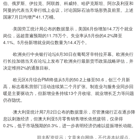
伯、俄罗斯、伊拉克、阿联酋、科威特、哈萨克斯坦、阿尔及利亚和
阿曼的代表当天举行线上会议，讨论国际石油市场形势及前景。上述
国家7月日均增产41.1万桶。
·美国劳工统计局公布的数据显示，美国6月份增加14.7万个就业
岗位，远超普遍预期的11.75万个。失业率从5月份的4.2%降至
4.1%。5月份新增就业岗位数量为14.4万个。
·欧洲央行中央银行论坛6月30日在葡萄牙辛特拉开幕。欧洲央行
行长拉加德当天在论坛上发布了欧洲央行最新货币政策战略评估，并
决定维持2%的通胀目标。
·欧元区6月综合PMI终值从5月的50.2上修至50.6，创三个月新
高，标志着私营部门活动连续第二个月扩张。制造业与服务业同步回
暖是主要驱动力，但新增业务持续13个月收缩、就业增长乏力等问题
仍存隐忧。
·澳大利亚统计局7月2日公布的数据显示，尽管澳储行正在逐步降
息以刺激经济，但澳大利亚5月零售销售增长依然疲弱，仅录得
0.2%，低于市场预期的0.3%，进一步表明经济仍难以提振增长动能。
联丰配资提示：文章来自网络，不代表本站观点。