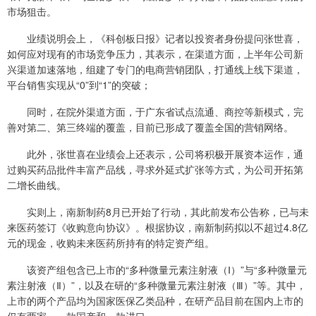
市场狙击。
业绩说明会上，《科创板日报》记者以投资者身份提问张世喜，
如何应对现有的市场竞争压力，其表示，在渠道方面，上半年公司新
兴渠道加速落地，组建了专门的电商营销团队，打通线上线下渠道，
平台销售实现从“0”到“1”的突破；
同时，在院外渠道方面，于广东省试点流通、商控等新模式，完
善对第二、第三终端的覆盖，目前已形成了覆盖全国的营销网络。
此外，张世喜在业绩会上还表示，公司将积极开展资本运作，通
过购买药品批件丰富产品线，寻求外延式扩张等方式，为公司开拓第
二增长曲线。
实则上，南新制药8月已开始了行动，其此前发布公告称，已与未
来医药签订《收购意向协议》。根据协议，南新制药拟以不超过4.8亿
元的现金，收购未来医药所持有的特定资产组。
该资产组包含已上市的“多种微量元素注射液（Ⅰ）”与“多种微量元
素注射液（Ⅱ）”，以及在研的“多种微量元素注射液（Ⅲ）”等。其中，
上市的两个产品均为国家医保乙类品种，在研产品目前在国内上市的