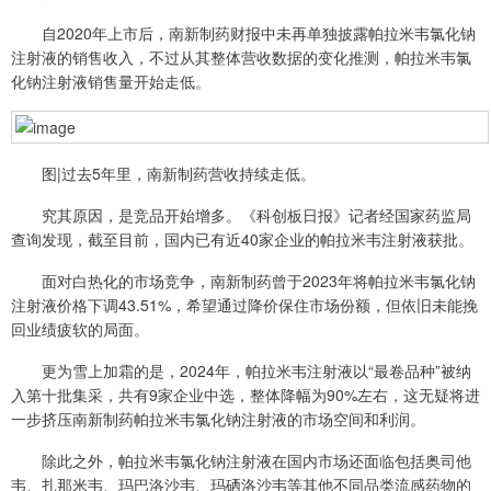
自2020年上市后，南新制药财报中未再单独披露帕拉米韦氯化钠
注射液的销售收入，不过从其整体营收数据的变化推测，帕拉米韦氯
化钠注射液销售量开始走低。
图|过去5年里，南新制药营收持续走低。
究其原因，是竞品开始增多。《科创板日报》记者经国家药监局
查询发现，截至目前，国内已有近40家企业的帕拉米韦注射液获批。
面对白热化的市场竞争，南新制药曾于2023年将帕拉米韦氯化钠
注射液价格下调43.51%，希望通过降价保住市场份额，但依旧未能挽
回业绩疲软的局面。
更为雪上加霜的是，2024年，帕拉米韦注射液以“最卷品种”被纳
入第十批集采，共有9家企业中选，整体降幅为90%左右，这无疑将进
一步挤压南新制药帕拉米韦氯化钠注射液的市场空间和利润。
除此之外，帕拉米韦氯化钠注射液在国内市场还面临包括奥司他
韦、扎那米韦、玛巴洛沙韦、玛硒洛沙韦等其他不同品类流感药物的