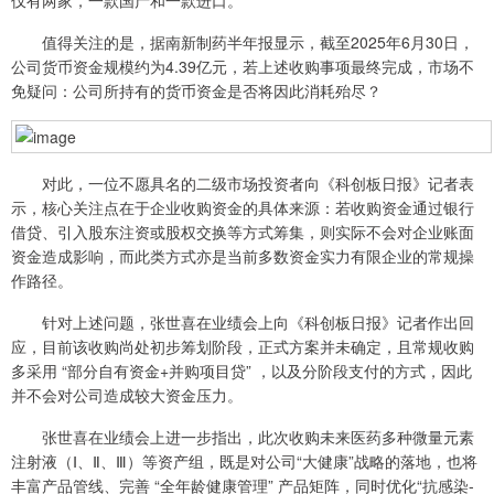
仅有两家，一款国产和一款进口。
值得关注的是，据南新制药半年报显示，截至2025年6月30日，
公司货币资金规模约为4.39亿元，若上述收购事项最终完成，市场不
免疑问：公司所持有的货币资金是否将因此消耗殆尽？
对此，一位不愿具名的二级市场投资者向《科创板日报》记者表
示，核心关注点在于企业收购资金的具体来源：若收购资金通过银行
借贷、引入股东注资或股权交换等方式筹集，则实际不会对企业账面
资金造成影响，而此类方式亦是当前多数资金实力有限企业的常规操
作路径。
针对上述问题，张世喜在业绩会上向《科创板日报》记者作出回
应，目前该收购尚处初步筹划阶段，正式方案并未确定，且常规收购
多采用 “部分自有资金+并购项目贷” ，以及分阶段支付的方式，因此
并不会对公司造成较大资金压力。
张世喜在业绩会上进一步指出，此次收购未来医药多种微量元素
注射液（Ⅰ、Ⅱ、Ⅲ）等资产组，既是对公司“大健康”战略的落地，也将
丰富产品管线、完善 “全年龄健康管理” 产品矩阵，同时优化“抗感染-