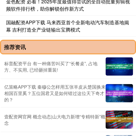
金色配资 必看！2025年度最值得尝试的全自动批量剪辑视
频软件排行榜，助你解锁创作新方式
国融配资APP下载 马来西亚首个全新电动汽车制造基地揭
幕 吉利打造全产业链输出宝腾模式
推荐资讯
标普配资平台 有一种痛苦叫买了“长餐桌”, 占地
方、不实用, 已经砸掉重装!
亿策略APP下载 秦穆公怎样用五张羊皮从楚国换来
相国百里奚？五位国君又是如何错过这位天下奇才
的？
壹配资网官网 概念动态|山大电力新增“专精特新”概
念