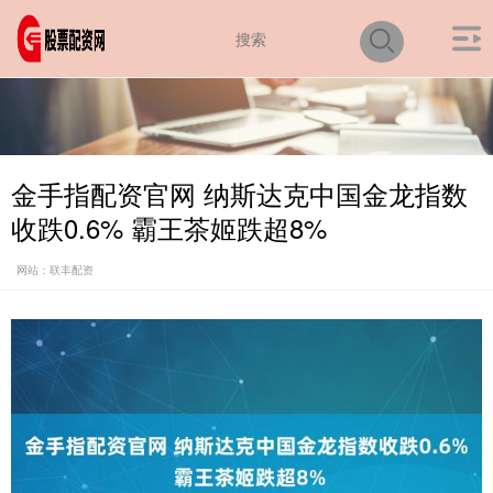
金手指配资官网 纳斯达克中国金龙指数
收跌0.6% 霸王茶姬跌超8%
网站：联丰配资