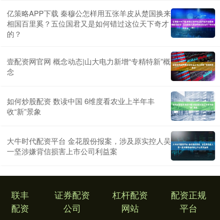
亿策略APP下载 秦穆公怎样用五张羊皮从楚国换来
相国百里奚？五位国君又是如何错过这位天下奇才
的？
壹配资网官网 概念动态|山大电力新增“专精特新”概
念
如何炒股配资 数读中国 6维度看农业上半年丰
收“新”景象
大牛时代配资平台 金花股份报案，涉及原实控人吴
一坚涉嫌背信损害上市公司利益案
联丰
证券配资
杠杆配资
配资正规
配资
公司
网站
平台