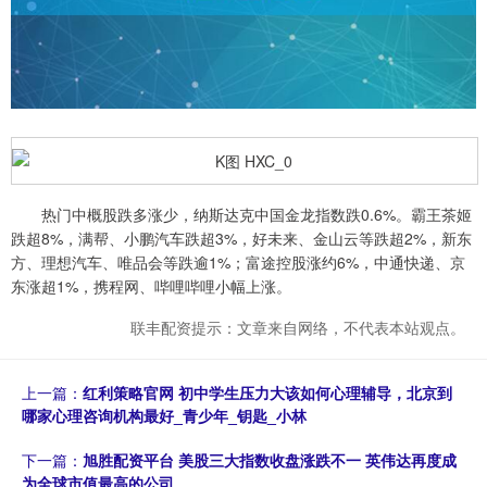
热门中概股跌多涨少，纳斯达克中国金龙指数跌0.6%。霸王茶姬
跌超8%，满帮、小鹏汽车跌超3%，好未来、金山云等跌超2%，新东
方、理想汽车、唯品会等跌逾1%；富途控股涨约6%，中通快递、京
东涨超1%，携程网、哔哩哔哩小幅上涨。
联丰配资提示：文章来自网络，不代表本站观点。
上一篇：
红利策略官网 初中学生压力大该如何心理辅导，北京到
哪家心理咨询机构最好_青少年_钥匙_小林
下一篇：
旭胜配资平台 美股三大指数收盘涨跌不一 英伟达再度成
为全球市值最高的公司